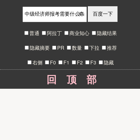
X
普通
阿拉丁
商业知心
隐藏结果
隐藏摘要
PR
数量
下拉
推荐
右侧
F0
F1
F2
F3
隐藏
回顶部